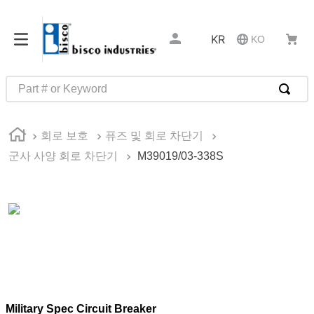
KR
KO
Part # or Keyword
인기 검색어
회로 보호
퓨즈 및 회로 차단기
1
.
m81934
군사 사양 회로 차단기
M39019/03-338S
2
.
4513
3
.
35110
4
.
16 5
5
.
zago
6
.
1644
7
.
2601
Military Spec Circuit Breaker
8
.
16 10