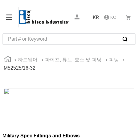
KR
KO
Part # or Keyword
인기 검색어
하드웨어
파이프, 튜브, 호스 및 피팅
피팅
1
.
m81934
M52525/16-32
2
.
4513
3
.
35110
4
.
16 5
5
.
zago
6
.
1644
7
.
2601
Military Spec Fittings and Elbows
8
.
16 10