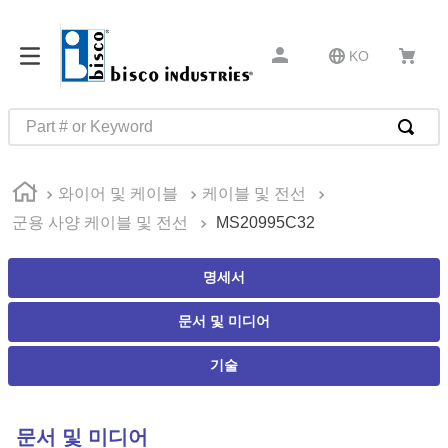
KO
Part # or Keyword
인기 검색어
와이어 및 케이블
케이블 및 전선
1
.
1
군용 사양 케이블 및 전선
MS20995C32
2
.
m23053
3
.
m81934
명세서
4
.
4513
문서 및 미디어
5
.
602
기술
6
.
16 10
7
.
35110
문서 및 미디어
8
.
1644