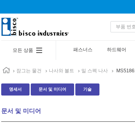
부품 번호 
인기 검색어
1
.
1
패스너스
하드웨어
모든 상품
2
.
m23053
3
.
m81934
잠그는 물건
나사와 볼트
밀 스펙 나사
MS5186
4
.
4513
명세서
문서 및 미디어
기술
5
.
602
6
.
16 10
문서 및 미디어
7
.
35110
8
.
1644
9
.
relays