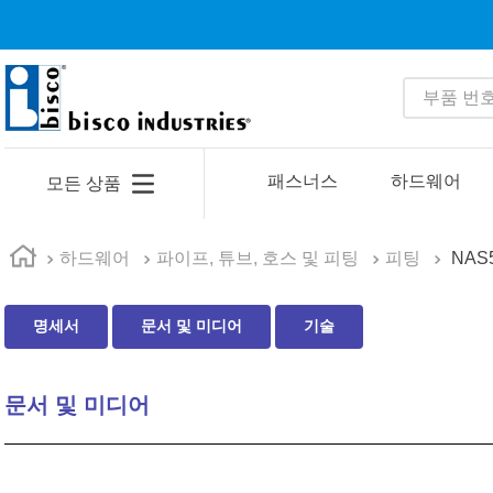
부품 번호 
인기 검색어
1
.
m81934
패스너스
하드웨어
모든 상품
2
.
4513
3
.
35110
하드웨어
파이프, 튜브, 호스 및 피팅
피팅
NAS
4
.
16 5
명세서
문서 및 미디어
기술
5
.
zago
6
.
1644
문서 및 미디어
7
.
2601
8
.
16 10
9
.
1221