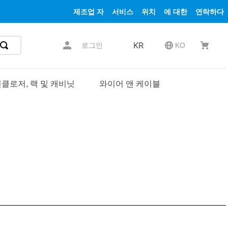
제조업 자
서비스
위치
에 대한
연락하다
KR
로그인
KO
클로저, 랙 및 캐비닛
와이어 앤 케이블