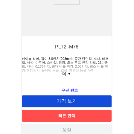
9
.
m83519
10
.
standoff
PLT2I-M76
케이블 타이, 길이 8.0인치(203mm), 중간 단면적, 소재: 테프
젤, 색상: 아쿠아, 스타일: 잠금, 최소 루프 인장 강도: 25파운
드, 너비: 0.135인치, 최대 번들 직경: 2.00인치, 최소 번들 직
경: 0.13인치, 플레넘 등급: 없음, 가연성 등급: V-0
더
▼
우편 번호
가격 보기
빠른 견적
품절