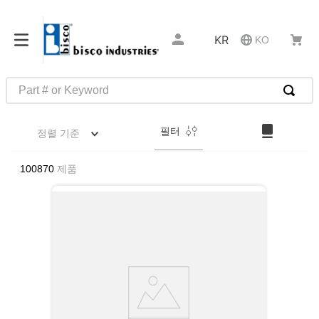
KR
KO
Part # or Keyword
인기 검색어
필터
정렬 기준
1
.
m22759
2
.
m1
100870
제품
3
.
2440
4
.
m21143
5
.
m81935
6
.
3m tape
7
.
compression latch
8
.
m25988