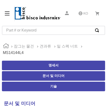
KO
Part # or Keyword
인기 검색어
잠그는 물건
견과류
밀 스펙 너트
1
.
m81934
MS14144L4
2
.
4513
3
.
35110
명세서
4
.
16 5
문서 및 미디어
5
.
zago
기술
6
.
1644
7
.
2601
문서 및 미디어
8
.
16 10