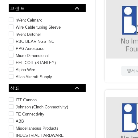
10
.
2-56
브랜드
nVent Calmark
Wire Cable tubing Sleeve
nVent Birtcher
RBC BEARINGS INC
PPG Aerospace
Micro Dimensional
HELICOIL (STANLEY)
Alpha Wire
명세
Allan Aircraft Supply
상표
ITT Cannon
Johnson (Cinch Connectivity)
TE Connectivity
ABB
Miscellaneous Products
INDUSTRIAL HARDWARE