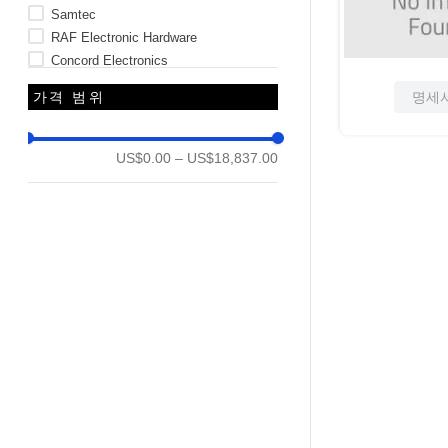
Samtec
RAF Electronic Hardware
Concord Electronics
Mil-Spec Miscellaneous
명세
가격 범위
331개 더 보기
US$0.00
–
US$18,837.00