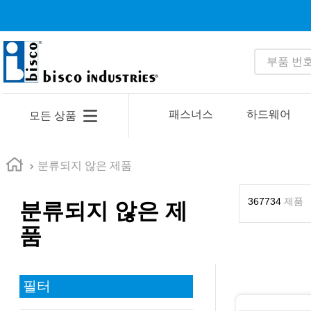
부품 번호 
인기 검색어
1
.
1
패스너스
하드웨어
모든 상품
2
.
35110
3
.
4513
분류되지 않은 제품
4
.
zago
367734
제품
분류되지 않은 제
5
.
2601
품
6
.
16 5
7
.
nas6606
8
.
1221
필터
9
.
1644