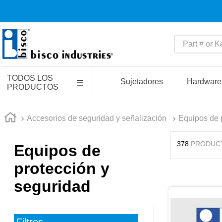
Part # or Key
TÉRMINOS MÁS BUSCADO
TODOS LOS
1
.
southco r4
Sujetadores
Hardware
PRODUCTOS
2
.
up
3
.
ups
Accesorios de seguridad y señalización
Equipos de 
4
.
u
378
PRODUC
Equipos de
5
.
latches
protección y
6
.
unbrako bolts
seguridad
7
.
insert tool
8
.
16x1
9
.
handles unlimited
Filtros