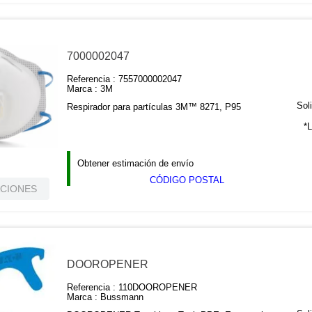
7000002047
Referencia :
7557000002047
Marca :
3M
Soli
Respirador para partículas 3M™ 8271, P95
*L
Obtener estimación de envío
CÓDIGO POSTAL
ACIONES
DOOROPENER
Referencia :
110DOOROPENER
Marca :
Bussmann