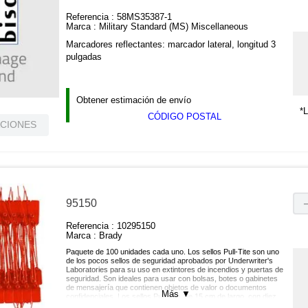
Referencia :
58MS35387-1
Marca :
Military Standard (MS) Miscellaneous
Marcadores reflectantes: marcador lateral, longitud 3
pulgadas
Obtener estimación de envío
*L
CÓDIGO POSTAL
ACIONES
95150
Referencia :
10295150
Marca :
Brady
Paquete de 100 unidades cada uno. Los sellos Pull-Tite son uno
de los pocos sellos de seguridad aprobados por Underwriter's
Laboratories para su uso en extintores de incendios y puertas de
seguridad. Son ideales para usar con bolsas, botes o gabinetes
de mensajería que contienen objetos de valor o documentos
Más
▼
confidenciales. Los sellos Pull-Tite, de 15 cm de largo, con diez
sellos por tapete, no están decorados y llevan grabado el texto