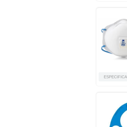
la necesidad de usar tapones para los
oídos.
(
1
)
La atractiva bandeja dispensadora de
acrílico azul permite a sus empleados
COLOR
tres opciones para un mejor ajuste.
(
1
)
ESPECIFIC
COLOR DE LA LENTE