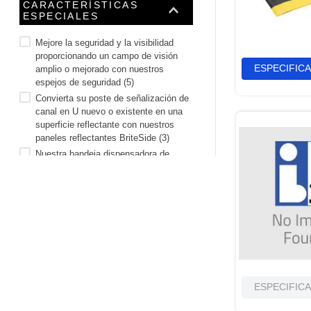
CARACTERÍSTICAS
ESPECIALES
Mejore la seguridad y la visibilidad
proporcionando un campo de visión
ESPECIFIC
amplio o mejorado con nuestros
espejos de seguridad
(
5
)
Convierta su poste de señalización de
canal en U nuevo o existente en una
superficie reflectante con nuestros
paneles reflectantes BriteSide
(
3
)
Nuestra bandeja dispensadora de
tapones para los oídos es una forma
económica de dispensar una caja de
sus tapones para los oídos favoritos.
CÓDIGO UPC/EAN
(
1
)
Luz de emergencia con lámparas
rectangulares.
(
1
)
Los Megáfonos de Emergencia son
perfectos para anunciar situaciones de
evacuación.
(
1
)
ESPECIFIC
Los gráficos ilustrados en el frente del
dispensador llaman la atención sobre