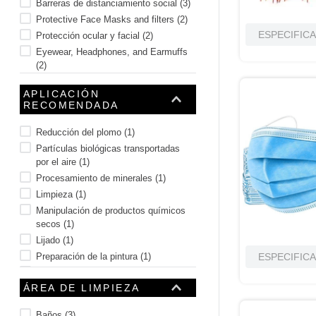
Barreras de distanciamiento social
(
3
)
Protective Face Masks and filters
(
2
)
ESPECIFIC
Protección ocular y facial
(
2
)
Eyewear, Headphones, and Earmuffs
(
2
)
Dispensadores de equipos de
APLICACIÓN
seguridad
(
2
)
RECOMENDADA
Desinfectantes
(
2
)
Mostrar 8 más
Reducción del plomo
(
1
)
Partículas biológicas transportadas
por el aire
(
1
)
Procesamiento de minerales
(
1
)
Limpieza
(
1
)
Manipulación de productos químicos
secos
(
1
)
Lijado
(
1
)
Preparación de la pintura
(
1
)
ESPECIFIC
Montaje y Mecánica
(
1
)
ÁREA DE LIMPIEZA
Molienda
(
1
)
Acabado compuesto
(
1
)
Baños
(
3
)