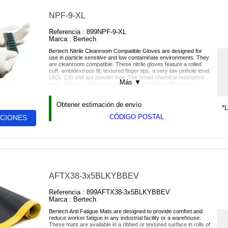
NPF-9-XL
Referencia :
899NPF-9-XL
Marca :
Bertech
Bertech Nitrile Cleanroom Compatible Gloves are designed for
use in particle sensitive and low contaminate environments. They
are cleanroom compatible. These nitrile gloves feature a rolled
cuff, ambidextrous fit, textured finger tips, a very low pinhole level
(AQL 1.5) and are powder free. The broad chemical resistance
Más
▼
make them ideal for static sensitive applications. They are
packaged as 100/bag.
Obtener estimación de envío
*L
CÓDIGO POSTAL
ACIONES
AFTX38-3x5BLKYBBEV
Referencia :
899AFTX38-3x5BLKYBBEV
Marca :
Bertech
Bertech Anti Fatigue Mats are designed to provide comfort and
reduce worker fatigue in any industrial facility or a warehouse.
These mats are available in a ribbed or textured surface in rolls of