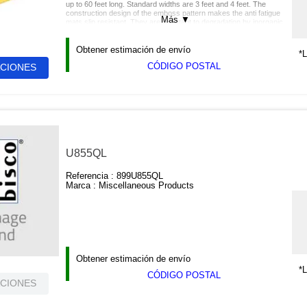
up to 60 feet long. Standard widths are 3 feet and 4 feet. The
construction design of the emboss pattern makes the anti fatigue
Más
▼
mats slip resistant. They are resistant to degradation by inorganic
acid, organic acids, detergent solutions, alcohol and mineral oil.
Available in black, black with yellow border, and gray colors.
Patterns are ribbed and textured.
Obtener estimación de envío
*L
CÓDIGO POSTAL
ACIONES
U855QL
Referencia :
899U855QL
Marca :
Miscellaneous Products
Obtener estimación de envío
*L
CÓDIGO POSTAL
ACIONES