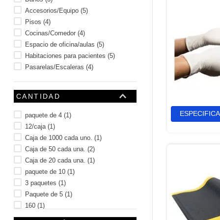
Mostrar 7 más
Accesorios/Equipo
(
5
)
Pisos
(
4
)
Cocinas/Comedor
(
4
)
Espacio de oficina/aulas
(
5
)
Habitaciones para pacientes
(
5
)
Pasarelas/Escaleras
(
4
)
CANTIDAD
ESPECIFIC
paquete de 4
(
1
)
12/caja
(
1
)
Caja de 1000 cada uno.
(
1
)
Caja de 50 cada una.
(
2
)
Caja de 20 cada una.
(
1
)
paquete de 10
(
1
)
3 paquetes
(
1
)
Paquete de 5
(
1
)
160
(
1
)
240
(
1
)