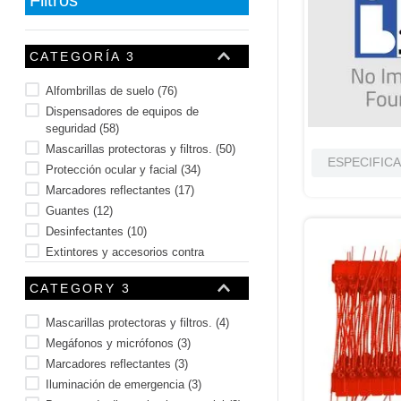
10
.
door mounting
CATEGORÍA 3
Alfombrillas de suelo
(
76
)
Dispensadores de equipos de
seguridad
(
58
)
Mascarillas protectoras y filtros.
(
50
)
ESPECIFIC
Protección ocular y facial
(
34
)
Marcadores reflectantes
(
17
)
Guantes
(
12
)
Desinfectantes
(
10
)
Extintores y accesorios contra
incendios
(
9
)
CATEGORY 3
Gafas, auriculares y orejeras
(
7
)
Deposito de basura
(
7
)
Mascarillas protectoras y filtros.
(
4
)
Mostrar 9 más
Megáfonos y micrófonos
(
3
)
Marcadores reflectantes
(
3
)
Iluminación de emergencia
(
3
)