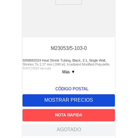
9
.
southco latch
10
.
nvent
M23053/5-103-0
5058682024 Heat Shrink Tubing, Black, 2:1, Single Wall,
Shrinks To 1.17 mm [.046 in], Irradiated Modified Polyolefin,
RAYCHEM Versafit
Más
▼
CÓDIGO POSTAL
MOSTRAR PRECIOS
NOTA RAPIDA
AGOTADO