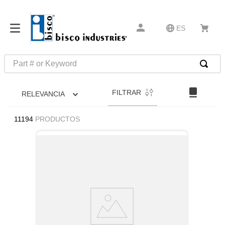
ES
Part # or Keyword
TÉRMINOS MÁS BUSCADOS
FILTRAR
RELEVANCIA
1
.
1
2
.
m45913
11194
PRODUCTOS
3
.
m85049
4
.
m22759
5
.
m23053
6
.
m45938
7
.
m85731
8
.
m21143