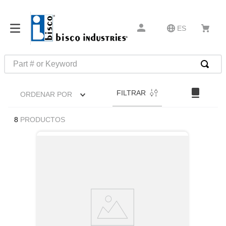
ES
Part # or Keyword
TÉRMINOS MÁS BUSCADOS
FILTRAR
ORDENAR POR
1
.
m45913
2
.
m85049
8
PRODUCTOS
3
.
m22759
4
.
m45938
5
.
m23053
6
.
m85731
7
.
m81934
8
.
southco latch