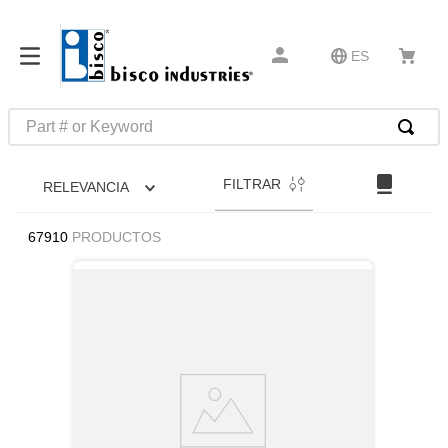
ES
Part # or Keyword
TÉRMINOS MÁS BUSCADOS
FILTRAR
RELEVANCIA
1
.
southco r4
2
.
up
67910
PRODUCTOS
3
.
ups
4
.
u
5
.
latches
6
.
unbrako bolts
7
.
insert tool
8
.
16x1