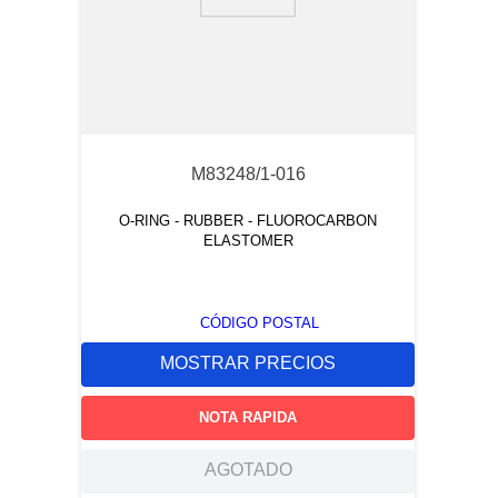
9
.
m21143
10
.
2440
M83248/1-016
O-RING - RUBBER - FLUOROCARBON
ELASTOMER
CÓDIGO POSTAL
MOSTRAR PRECIOS
NOTA RAPIDA
AGOTADO