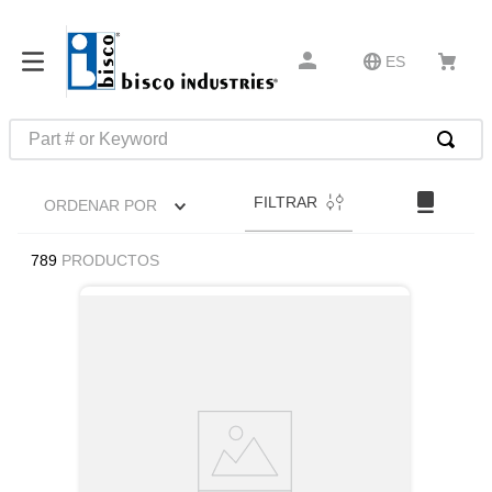
ES
Part # or Keyword
TÉRMINOS MÁS BUSCADOS
FILTRAR
ORDENAR POR
1
.
m45913
2
.
m85049
789
PRODUCTOS
3
.
m22759
4
.
m45938
5
.
m23053
6
.
m85731
7
.
m81934
8
.
southco latch