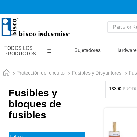
Part # or Key
TÉRMINOS MÁS BUSCADO
TODOS LOS
1
.
latch
Sujetadores
Hardware
PRODUCTOS
2
.
up
3
.
captive
Protección del circuito
Fusibles y Disyuntores
Fus
4
.
pin connectors
18390
PROD
Fusibles y
5
.
active
bloques de
6
.
relays
fusibles
7
.
southco r4
8
.
compression latches
9
.
electronics
Filtros