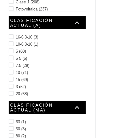
Clase J
(
208
)
Fotovoltaica
(
237
)
Clase RK5
(
255
)
CLASIFICACIÓN
Mostrar 4 más
ACTUAL (A)
16-6.3-16
(
3
)
10-6.3-10
(
1
)
5
(
60
)
5 5
(
6
)
7.5
(
29
)
10
(
71
)
15
(
69
)
3
(
52
)
20
(
68
)
25
(
79
)
CLASIFICACIÓN
Mostrar 74 más
ACTUAL (MA)
63
(
1
)
50
(
3
)
80
(
2
)