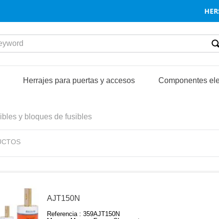
HER
word
S
Herrajes para puertas y accesos
Componentes ele
ibles y bloques de fusibles
UCTOS
AJT150N
Referencia :
359AJT150N