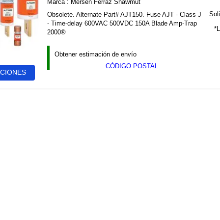
Marca :
Mersen Ferraz Shawmut
Soli
Obsolete. Alternate Part# AJT150. Fuse AJT - Class J
- Time-delay 600VAC 500VDC 150A Blade Amp-Trap
*L
2000®
Obtener estimación de envío
CÓDIGO POSTAL
ACIONES