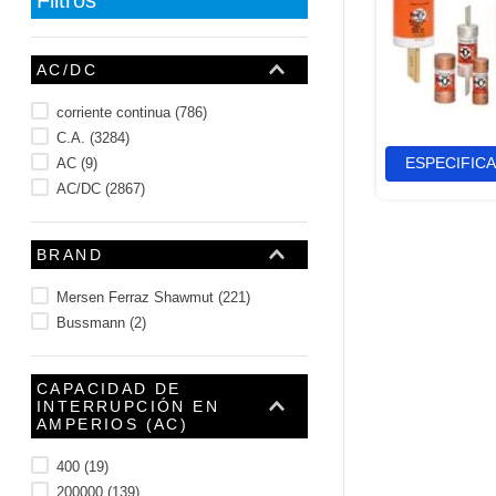
10
.
m83461
AC/DC
corriente continua
(
786
)
C.A.
(
3284
)
ESPECIFIC
AC
(
9
)
AC/DC
(
2867
)
BRAND
Mersen Ferraz Shawmut
(
221
)
Bussmann
(
2
)
CAPACIDAD DE
INTERRUPCIÓN EN
AMPERIOS (AC)
400
(
19
)
200000
(
139
)