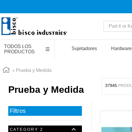
Part # or Key
TÉRMINOS MÁS BUSCADO
TODOS LOS
1
.
latch
Sujetadores
Hardware
PRODUCTOS
2
.
up
3
.
captive
Prueba y Medida
4
.
pin connectors
37945
PROD
Prueba y Medida
5
.
active
6
.
relays
7
.
southco r4
Filtros
8
.
compression latches
9
.
electronics
CATEGORY 2