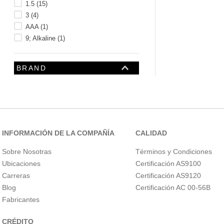
1.5
(
15
)
3
(
4
)
AAA
(
1
)
9; Alkaline
(
1
)
BRAND
INFORMACIÓN DE LA COMPAÑÍA
CALIDAD
Sobre Nosotras
Términos y Condiciones
Ubicaciones
Certificación AS9100
Carreras
Certificación AS9120
Blog
Certificación AC 00-56B
CALIBRE DEL CABLE
Fabricantes
CRÉDITO