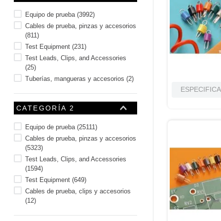
10
.
m83461
Equipo de prueba
(
3992
)
Cables de prueba, pinzas y accesorios
(
811
)
Test Equipment
(
231
)
Test Leads, Clips, and Accessories
(
25
)
Tuberías, mangueras y accesorios
(
2
)
ESPECIFIC
CATEGORÍA 2
Equipo de prueba
(
25111
)
Cables de prueba, pinzas y accesorios
(
5323
)
Test Leads, Clips, and Accessories
(
1594
)
Test Equipment
(
649
)
Cables de prueba, clips y accesorios
(
12
)