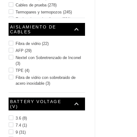
Cables de prueba
(
278
)
Termopares y termopozos
(
245
)
Equipo de prueba diverso
(
231
)
Puntos de prueba
(
151
)
AISLAMIENTO DE
CABLES
Accesorios de prueba
(
146
)
Controladores y medidores de panel
Fibra de vidrio
(
22
)
(
120
)
AFP
(
29
)
Mostrar 38 más
Nextel con Sobretrenzado de Inconel
(
3
)
TPE
(
4
)
Fibra de vidrio con sobrebraido de
acero inoxidable
(
3
)
BATTERY VOLTAGE
(V)
3.6
(
8
)
7.4
(
1
)
9
(
31
)