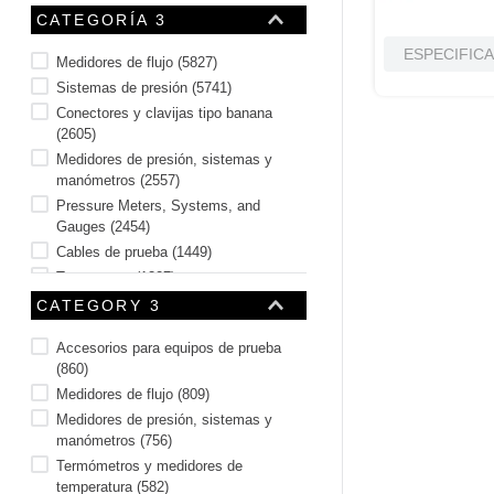
CATEGORÍA 3
ESPECIFIC
Medidores de flujo
(
5827
)
Sistemas de presión
(
5741
)
Conectores y clavijas tipo banana
(
2605
)
Medidores de presión, sistemas y
manómetros
(
2557
)
Pressure Meters, Systems, and
Gauges
(
2454
)
Cables de prueba
(
1449
)
Termopares
(
1327
)
Termopares y termopozos
(
1051
)
CATEGORY 3
Test Points
(
1021
)
Accesorios para equipos de prueba
Termómetros infrarrojos y de esfera
(
860
)
(
754
)
Medidores de flujo
(
809
)
Mostrar 69 más
Medidores de presión, sistemas y
manómetros
(
756
)
Termómetros y medidores de
temperatura
(
582
)