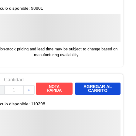
ículo disponible:
98801
on-stock pricing and lead time may be subject to change based on
manufacturing availability.
Cantidad
AGREGAR AL
NOTA
－
＋
RAPIDA
CARRITO
ículo disponible:
110298