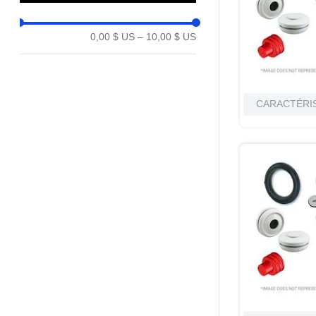
10
.
c6002102
0,00 $ US
–
10,00 $ US
CARACTÉRI