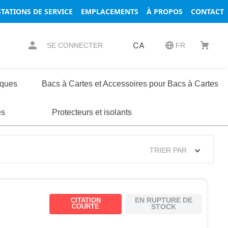
TATIONS DE SERVICE
EMPLACEMENTS
À PROPOS
CONTACT
CA
SE CONNECTER
FR
iques
Bacs à Cartes et Accessoires pour Bacs à Cartes
essoires
ses
s
es
Composants de Coffrets et de Racks
Protecteurs et isolants
Borniers
Rondelles
Serrures
Terminaux
TRIER PAR
EN RUPTURE DE
CITATION
COURTE
STOCK