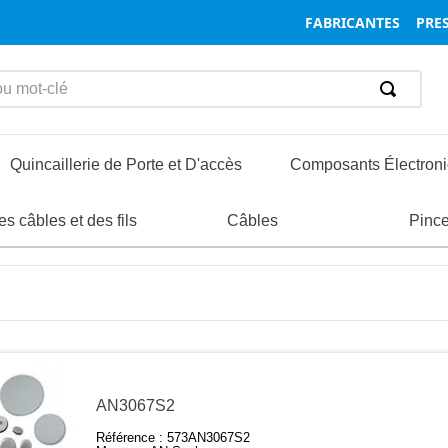
FABRICANTES
PRES
mot-clé
Quincaillerie de Porte et D'accès
Composants Électron
ormatique et Réseaux
s câbles et des fils
nsertions
oignées
Boîtiers
Composants des Boîtiers et des Racks
Vis et Boulons
Charnières
Composants de Connecteurs et Acc
Câbles
Entretoi
Loquet
Pinc
AN3067S2
Référence :
573AN3067S2