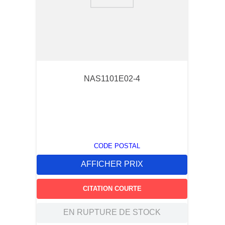
9
.
southco latch
10
.
nvent
NAS1101E02-4
CODE POSTAL
AFFICHER PRIX
CITATION COURTE
EN RUPTURE DE STOCK