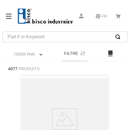
FR
Part # or Keyword
RECHERCHES FRÉQUENTES
FILTRE
TRIER PAR
1
.
1
2
.
m45913
4077
PRODUITS
3
.
m85049
4
.
m22759
5
.
m23053
6
.
m45938
7
.
m85731
8
.
m21143