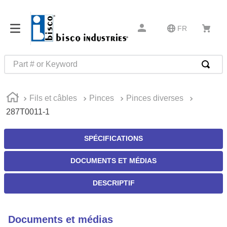
FR
Part # or Keyword
RECHERCHES FRÉQUENTES
Fils et câbles
Pinces
Pinces diverses
1
.
m1
287T0011-1
2
.
southco latch
3
.
m81935
SPÉCIFICATIONS
4
.
m21143
DOCUMENTS ET MÉDIAS
5
.
nvent
DESCRIPTIF
6
.
standoff
7
.
compression latch
Documents et médias
8
.
10276