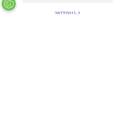
287T0011-1
EN RUPTURE DE
17
,
15
$ US
STOCK
Les clients ont également acheté