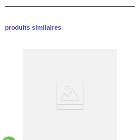
9
.
12050
10
.
10 00
produits similaires