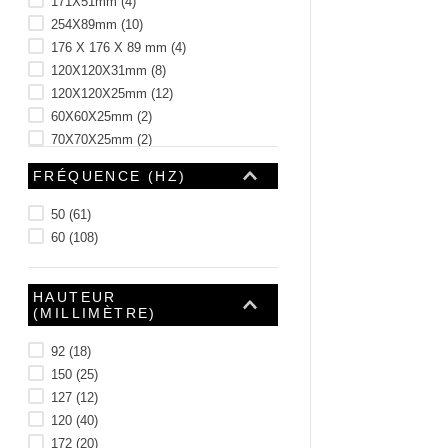
171X51mm
(
4
)
254X89mm
(
10
)
176 X 176 X 89 mm
(
4
)
120X120X31mm
(
8
)
120X120X25mm
(
12
)
60X60X25mm
(
2
)
70X70X25mm
(
2
)
80X80X25mm
(
6
)
FRÉQUENCE (HZ)
Voir 3 plus
50
(
61
)
60
(
108
)
HAUTEUR
(MILLIMÈTRE)
92
(
18
)
150
(
25
)
127
(
12
)
120
(
40
)
172
(
20
)