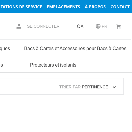
TATIONS DE SERVICE
EMPLACEMENTS
À PROPOS
CONTACT
CA
SE CONNECTER
FR
iques
Bacs à Cartes et Accessoires pour Bacs à Cartes
essoires
ses
s
es
Composants de Coffrets et de Racks
Protecteurs et isolants
Borniers
Rondelles
Serrures
Terminaux
TRIER PAR
PERTINENCE