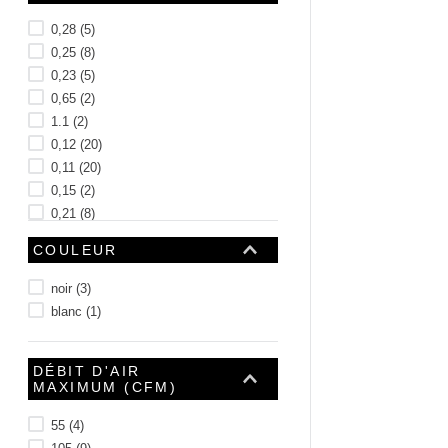
10
.
c6002102
0,28
(
5
)
0,25
(
8
)
0,23
(
5
)
0,65
(
2
)
1.1
(
2
)
0,12
(
20
)
0,11
(
20
)
0,15
(
2
)
0,21
(
8
)
0,22
(
4
)
COULEUR
Voir 23 plus
noir
(
3
)
blanc
(
1
)
DÉBIT D'AIR
MAXIMUM (CFM)
55
(
4
)