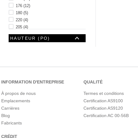
176
(
12
)
180
(
5
)
220
(
4
)
205
(
4
)
80
(
18
)
HAUTEUR (PO)
Voir 3 plus
INFORMATION D'ENTREPRISE
QUALITÉ
À propos de nous
Termes et conditions
Emplacements
Certification AS9100
Carrières
Certification AS9120
Blog
Certification AC 00-56B
HAUTEUR TOTALE
(POUCES)
Fabricants
CRÉDIT