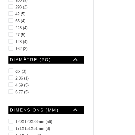
105
(
9
)
293
(
2
)
42
(
5
)
65
(
4
)
228
(
4
)
27
(
5
)
128
(
4
)
162
(
2
)
99
(
4
)
DIAMÈTRE (PO)
Voir 45 plus
dix
(
3
)
2,36
(
1
)
4.69
(
5
)
6,77
(
5
)
DIMENSIONS (MM)
120X120X38mm
(
56
)
171X151X51mm
(
8
)