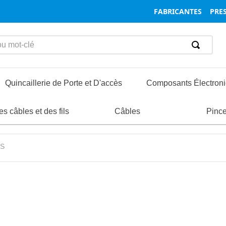
FABRICANTES
PRES
mot-clé
Quincaillerie de Porte et D'accès
Composants Électron
ormatique et Réseaux
s câbles et des fils
nsertions
oignées
Boîtiers
Composants des Boîtiers et des Racks
Vis et Boulons
Charnières
Composants de Connecteurs et Acc
Câbles
Entretoi
Loquet
Pinc
ventilateur
Ventilateurs CA
S