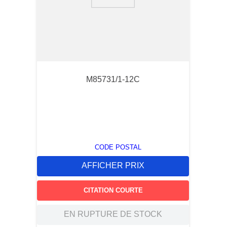
9
.
2854
10
.
52559
M85731/1-12C
CODE POSTAL
AFFICHER PRIX
CITATION COURTE
EN RUPTURE DE STOCK