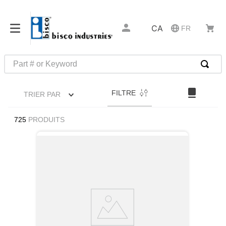
CA
FR
Part # or Keyword
RECHERCHES FRÉQUENTES
FILTRE
TRIER PAR
1
.
52325
2
.
hammond
725
PRODUITS
3
.
ms16995
4
.
ms21042l5
5
.
c2-33-25
6
.
insert installation tools
7
.
c6002102
8
.
327-2