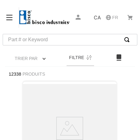
CA
FR
Part # or Keyword
RECHERCHES FRÉQUENTES
FILTRE
TRIER PAR
1
.
m45913
2
.
m85049
12338
PRODUITS
3
.
m22759
4
.
m45938
5
.
m23053
6
.
m85731
7
.
southco latch
8
.
2440