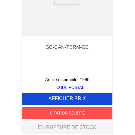
9
.
m21143
10
.
nvent
GC-CAN-TERM-GC
Article disponible:
1990
CODE POSTAL
AFFICHER PRIX
CITATION COURTE
EN RUPTURE DE STOCK