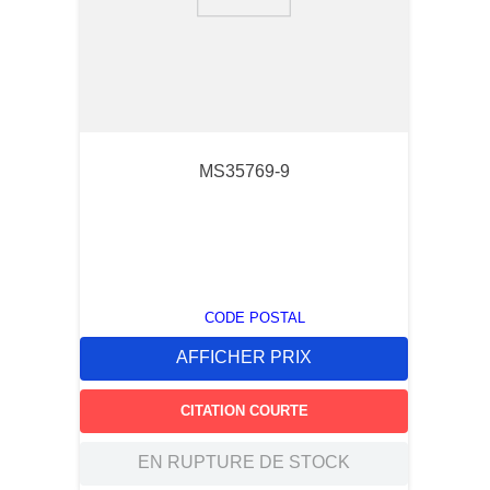
9
.
2854
10
.
c6002102
MS35769-9
CODE POSTAL
AFFICHER PRIX
CITATION COURTE
EN RUPTURE DE STOCK