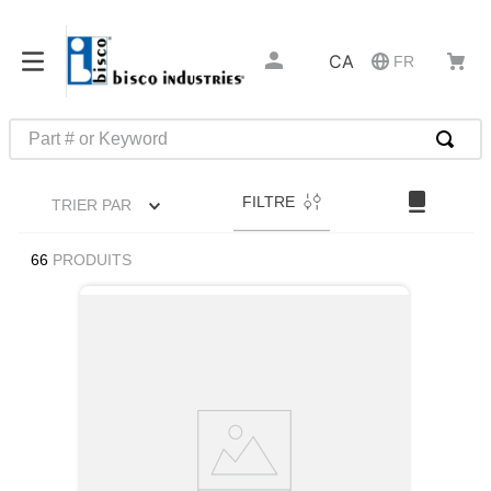
CA
FR
Part # or Keyword
RECHERCHES FRÉQUENTES
FILTRE
TRIER PAR
1
.
m39029
2
.
52325
66
PRODUITS
3
.
latches
4
.
hammond
5
.
c2-33-25
6
.
insert installation tools
7
.
0
8
.
327-2