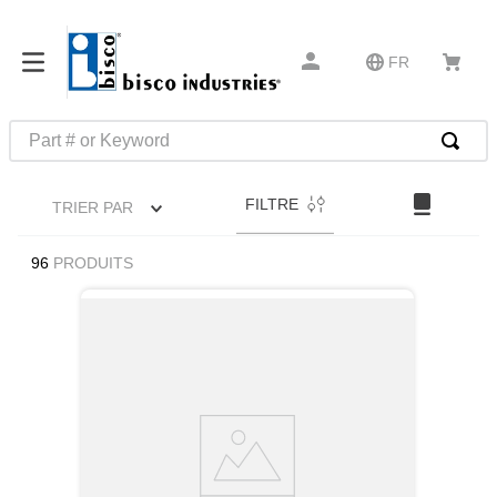
FR
Part # or Keyword
RECHERCHES FRÉQUENTES
FILTRE
TRIER PAR
1
.
m1
2
.
southco latch
96
PRODUITS
3
.
m81935
4
.
m21143
5
.
nvent
6
.
standoff
7
.
compression latch
8
.
10276