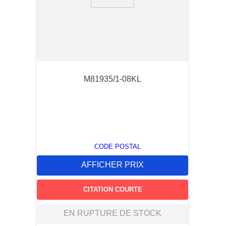
9
.
12050
10
.
10 00
M81935/1-08KL
CODE POSTAL
AFFICHER PRIX
CITATION COURTE
EN RUPTURE DE STOCK