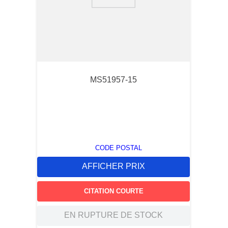
9
.
standoffs
10
.
c6002102
MS51957-15
CODE POSTAL
AFFICHER PRIX
CITATION COURTE
EN RUPTURE DE STOCK