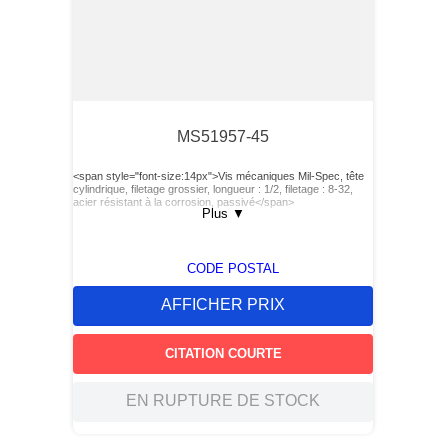
MS51957-45
<span style="font-size:14px">Vis mécaniques Mil-Spec, tête
cylindrique, filetage grossier, longueur : 1/2, filetage : 8-32,
acier résistant à la corrosion, passivé</span>
Plus
▼
CODE POSTAL
AFFICHER PRIX
CITATION COURTE
EN RUPTURE DE STOCK