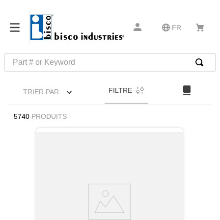
FR
Part # or Keyword
RECHERCHES FRÉQUENTES
FILTRE
TRIER PAR
1
.
52325
2
.
hammond
5740
PRODUITS
3
.
c2-33-25
4
.
ms21042l5
5
.
insert installation tools
6
.
mil-spec miscellaneous m83413
7
.
0
8
.
327-2