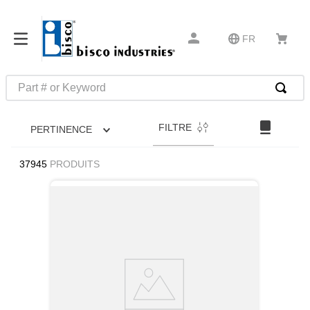
FR
Part # or Keyword
RECHERCHES FRÉQUENTES
FILTRE
PERTINENCE
1
.
m1
2
.
southco latch
37945
PRODUITS
3
.
m81935
4
.
m21143
5
.
nvent
6
.
standoff
7
.
compression latch
8
.
10276