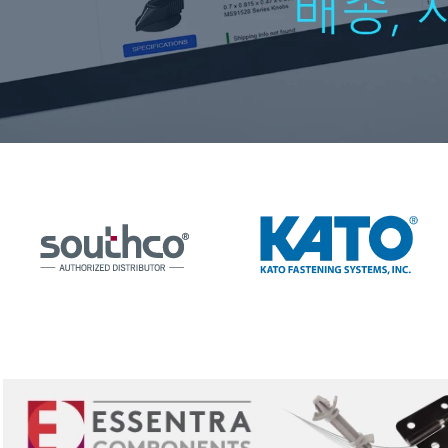
10
.
2-56