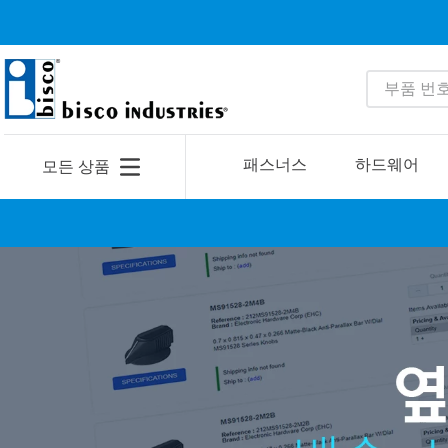
부품 번호 
인기 검색어
1
.
1
패스너스
하드웨어
모든 상품
2
.
35110
3
.
4513
4
.
zago
5
.
2601
6
.
16 5
7
.
nas6606
8
.
1221
9
.
1644