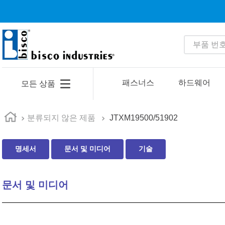
부품 번호 
인기 검색어
1
.
m81934
패스너스
하드웨어
모든 상품
2
.
4513
3
.
35110
분류되지 않은 제품
JTXM19500/51902
4
.
16 5
명세서
문서 및 미디어
기술
5
.
zago
6
.
1644
문서 및 미디어
7
.
2601
8
.
16 10
9
.
1221