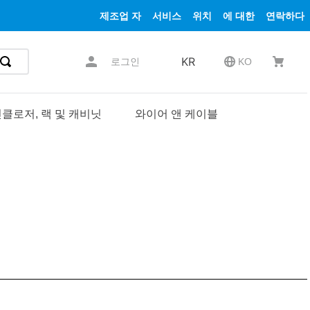
제조업 자
서비스
위치
에 대한
연락하다
KR
로그인
KO
클로저, 랙 및 캐비닛
와이어 앤 케이블