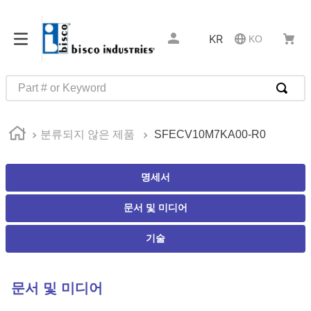
KR
KO
Part # or Keyword
인기 검색어
분류되지 않은 제품
SFECV10M7KA00-R0
1
.
1
2
.
35110
명세서
3
.
4513
문서 및 미디어
4
.
zago
5
.
2601
기술
6
.
16 5
7
.
nas6606
문서 및 미디어
8
.
1221