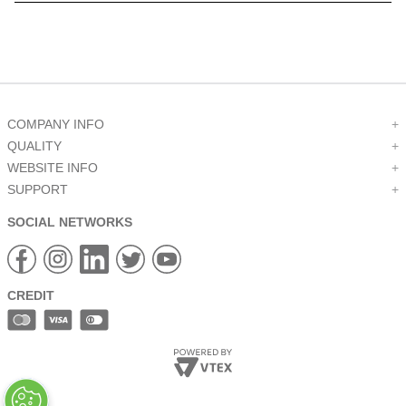
9
.
1644
10
.
16 b2 za
COMPANY INFO
+
QUALITY
+
WEBSITE INFO
+
SUPPORT
+
SOCIAL NETWORKS
CREDIT