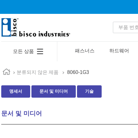
부품 번호 
인기 검색어
1
.
m81934
패스너스
하드웨어
모든 상품
2
.
4513
3
.
35110
분류되지 않은 제품
8060-1G3
4
.
16 5
명세서
문서 및 미디어
기술
5
.
zago
6
.
1644
문서 및 미디어
7
.
2601
8
.
16 10
9
.
1221