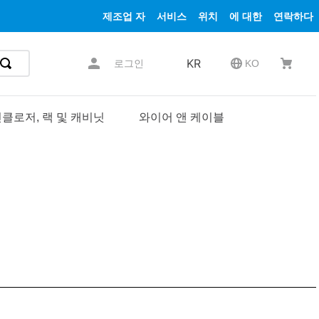
제조업 자
서비스
위치
에 대한
연락하다
KR
로그인
KO
클로저, 랙 및 캐비닛
와이어 앤 케이블