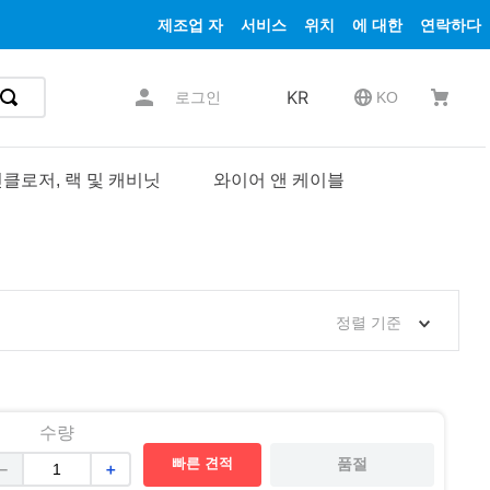
제조업 자
서비스
위치
에 대한
연락하다
KR
로그인
KO
클로저, 랙 및 캐비닛
와이어 앤 케이블
정렬 기준
수량
빠른 견적
품절
－
＋