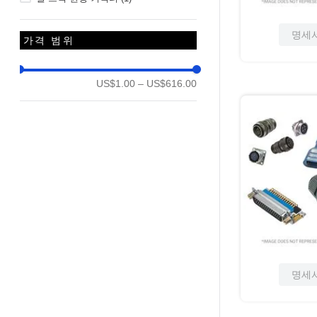
명세
가격 범위
US$1.00
–
US$616.00
명세