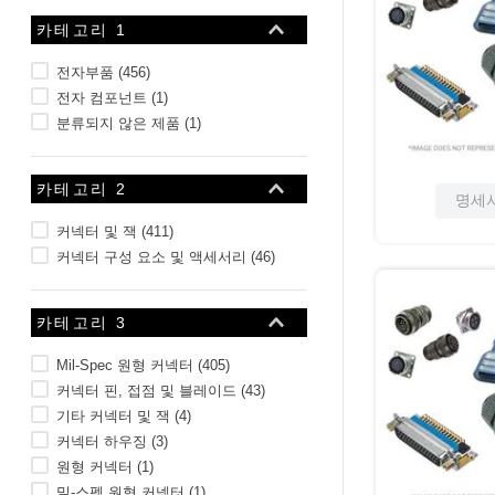
10
.
2-56
카테고리 1
전자부품
(
456
)
전자 컴포넌트
(
1
)
분류되지 않은 제품
(
1
)
카테고리 2
명세
커넥터 및 잭
(
411
)
커넥터 구성 요소 및 액세서리
(
46
)
카테고리 3
Mil-Spec 원형 커넥터
(
405
)
커넥터 핀, 접점 및 블레이드
(
43
)
기타 커넥터 및 잭
(
4
)
커넥터 하우징
(
3
)
원형 커넥터
(
1
)
밀-스펙 원형 커넥터
(
1
)