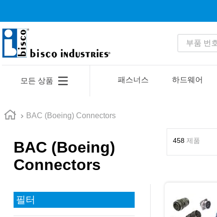
부품 번호 
인기 검색어
1
.
m81934
패스너스
하드웨어
모든 상품
2
.
4513
3
.
35110
BAC (Boeing) Connectors
4
.
16 5
458
제품
BAC (Boeing)
5
.
zago
Connectors
6
.
1644
7
.
2601
8
.
16 10
필터
9
.
1221