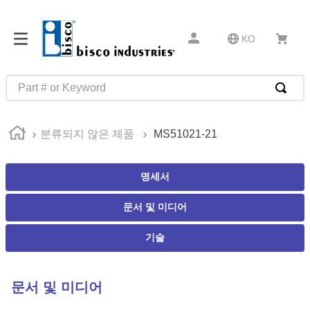
KO
Part # or Keyword
인기 검색어
분류되지 않은 제품
MS51021-21
1
.
m22759
2
.
m1
명세서
3
.
2440
문서 및 미디어
4
.
m21143
5
.
m81935
기술
6
.
3m tape
7
.
compression latch
문서 및 미디어
8
.
m25988