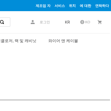
제조업 자
서비스
위치
에 대한
연락하다
KR
로그인
KO
클로저, 랙 및 캐비닛
와이어 앤 케이블