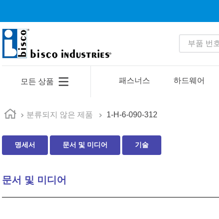
부품 번호 
인기 검색어
1
.
1
패스너스
하드웨어
모든 상품
2
.
35110
3
.
4513
분류되지 않은 제품
1-H-6-090-312
4
.
zago
명세서
문서 및 미디어
기술
5
.
2601
6
.
16 5
문서 및 미디어
7
.
nas6606
8
.
1221
9
.
1644