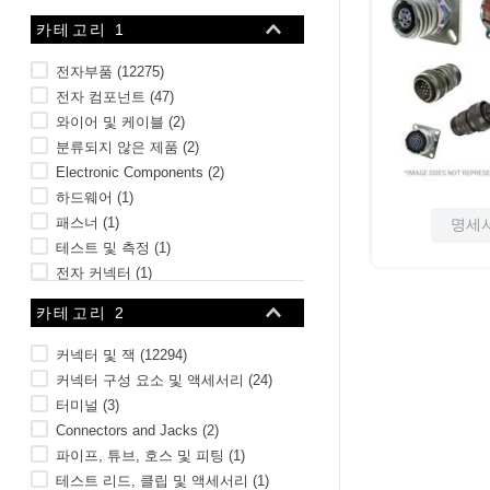
10
.
16 5
카테고리 1
전자부품
(
12275
)
전자 컴포넌트
(
47
)
와이어 및 케이블
(
2
)
분류되지 않은 제품
(
2
)
Electronic Components
(
2
)
하드웨어
(
1
)
패스너
(
1
)
명세
테스트 및 측정
(
1
)
전자 커넥터
(
1
)
잠그는 물건
(
1
)
카테고리 2
4개 더 보기
커넥터 및 잭
(
12294
)
커넥터 구성 요소 및 액세서리
(
24
)
터미널
(
3
)
Connectors and Jacks
(
2
)
파이프, 튜브, 호스 및 피팅
(
1
)
테스트 리드, 클립 및 액세서리
(
1
)