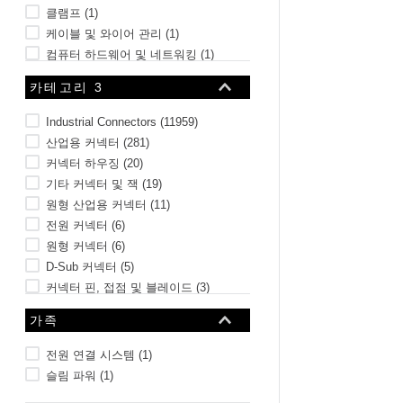
클램프
(
1
)
케이블 및 와이어 관리
(
1
)
컴퓨터 하드웨어 및 네트워킹
(
1
)
조명
(
1
)
카테고리 3
5개 더 보기
Industrial Connectors
(
11959
)
산업용 커넥터
(
281
)
커넥터 하우징
(
20
)
기타 커넥터 및 잭
(
19
)
원형 산업용 커넥터
(
11
)
전원 커넥터
(
6
)
원형 커넥터
(
6
)
D-Sub 커넥터
(
5
)
커넥터 핀, 접점 및 블레이드
(
3
)
피팅
(
1
)
가족
23개 더 보기
전원 연결 시스템
(
1
)
슬림 파워
(
1
)