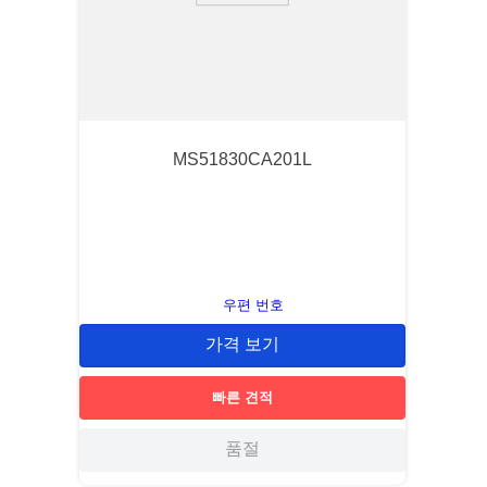
MS51830CA201L
우편 번호
가격 보기
빠른 견적
품절