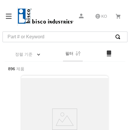
KO
Part # or Keyword
인기 검색어
필터
정렬 기준
1
.
m45913
2
.
m85049
896
제품
3
.
m22759
4
.
m45938
5
.
m23053
6
.
m85731
7
.
southco latch
8
.
2440