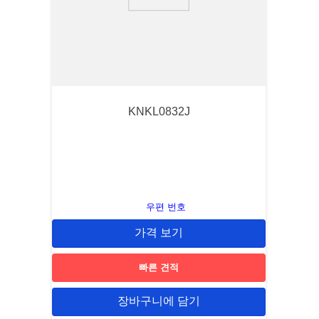
9
.
m21143
10
.
nvent
KNKL0832J
우편 번호
가격 보기
빠른 견적
장바구니에 담기