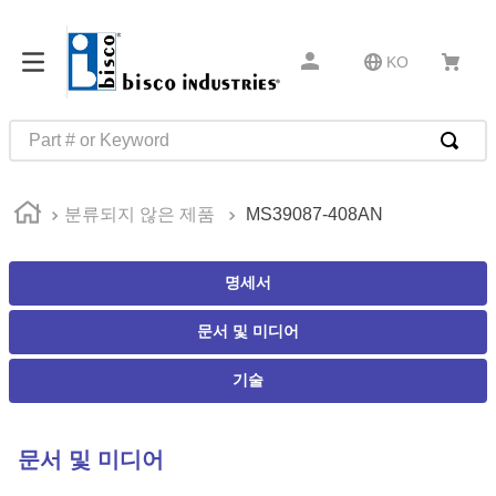
KO
Part # or Keyword
인기 검색어
분류되지 않은 제품
MS39087-408AN
1
.
m81934
2
.
4513
명세서
3
.
35110
문서 및 미디어
4
.
16 5
5
.
zago
기술
6
.
1644
7
.
2601
문서 및 미디어
8
.
16 10