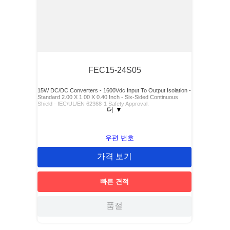
FEC15-24S05
15W DC/DC Converters - 1600Vdc Input To Output Isolation -
Standard 2.00 X 1.00 X 0.40 Inch - Six-Sided Continuous
Shield - IEC/UL/EN 62368-1 Safety Approval.
더
▼
우편 번호
가격 보기
빠른 견적
품절