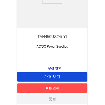
9
.
m21143
10
.
nvent
TAH450US24(-Y)
AC/DC Power Supplies
우편 번호
가격 보기
빠른 견적
품절