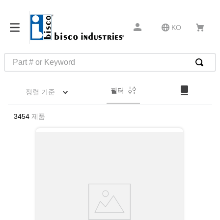
KO
Part # or Keyword
인기 검색어
필터
정렬 기준
1
.
m45913
2
.
m85049
3454
제품
3
.
m22759
4
.
m45938
5
.
m23053
6
.
m85731
7
.
southco latch
8
.
2440