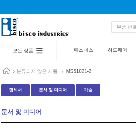
부품 번호 
인기 검색어
1
.
1
패스너스
하드웨어
모든 상품
2
.
35110
3
.
4513
분류되지 않은 제품
MS51021-2
4
.
zago
명세서
문서 및 미디어
기술
5
.
2601
6
.
16 5
문서 및 미디어
7
.
nas6606
8
.
1221
9
.
1644