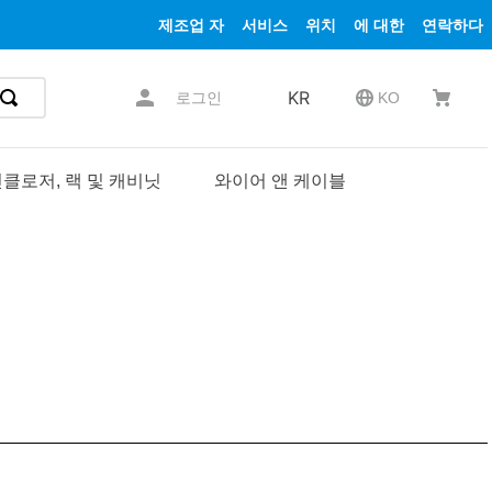
제조업 자
서비스
위치
에 대한
연락하다
KR
로그인
KO
클로저, 랙 및 캐비닛
와이어 앤 케이블