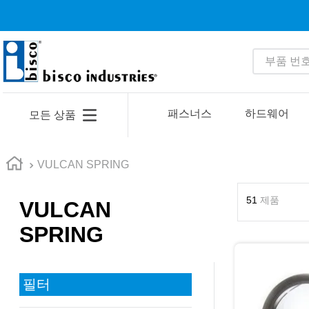
부품 번호 
인기 검색어
1
.
m81934
패스너스
하드웨어
모든 상품
2
.
4513
3
.
35110
VULCAN SPRING
4
.
16 5
51
제품
VULCAN
5
.
zago
SPRING
6
.
1644
7
.
2601
8
.
16 10
필터
9
.
1221