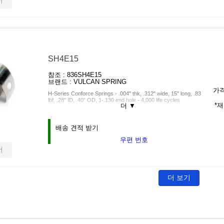
서
SH4E15
참조 :
836SH4E15
브랜드 :
VULCAN SPRING
가격
H-Series Conforce Springs - .004" thk, .312" wide, 15" long, .83
lbf, .28" ID, .40" OD, 1-.130 end hole - 4,000 life cycles
*
더
▼
배송 견적 받기
우편 번호
서
더 보기