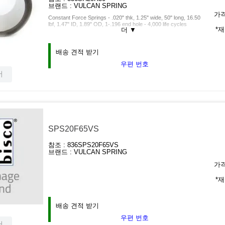
브랜드 :
VULCAN SPRING
가격
Constant Force Springs - .020" thk, 1.25" wide, 50" long, 16.50
lbf, 1.47" ID, 1.89" OD, 1-.196 end hole - 4,000 life cycles
*
더
▼
배송 견적 받기
우편 번호
서
SPS20F65VS
참조 :
836SPS20F65VS
브랜드 :
VULCAN SPRING
가격
*
배송 견적 받기
우편 번호
서