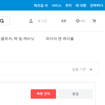
제조업 자
서비스
위치
에 대한
연락하다
KR
로그인
KO
클로저, 랙 및 캐비닛
와이어 앤 케이블
정렬 기준
빠른 견적
품절