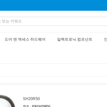
또는 키워드
도어 앤 액세스 하드웨어
일렉트로닉 컴포넌트
인
SH20R50
참조 :
836SH20R50