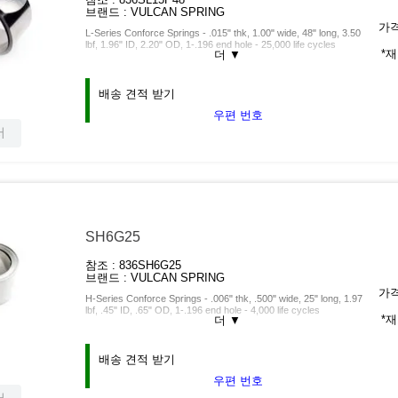
브랜드 :
VULCAN SPRING
가격
L-Series Conforce Springs - .015" thk, 1.00" wide, 48" long, 3.50
lbf, 1.96" ID, 2.20" OD, 1-.196 end hole - 25,000 life cycles
*
더
▼
배송 견적 받기
우편 번호
서
SH6G25
참조 :
836SH6G25
브랜드 :
VULCAN SPRING
가격
H-Series Conforce Springs - .006" thk, .500" wide, 25" long, 1.97
lbf, .45" ID, .65" OD, 1-.196 end hole - 4,000 life cycles
*
더
▼
배송 견적 받기
우편 번호