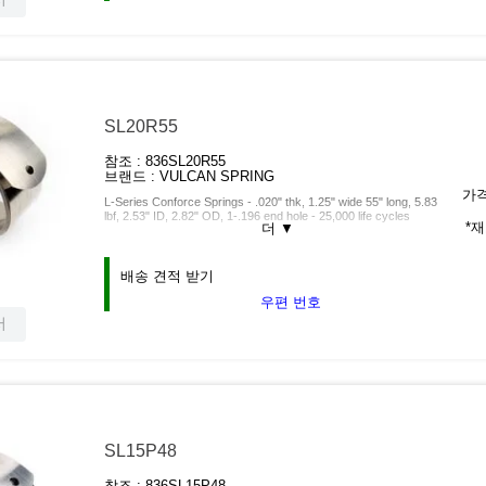
SL20R55
참조 :
836SL20R55
브랜드 :
VULCAN SPRING
가격
L-Series Conforce Springs - .020" thk, 1.25" wide 55" long, 5.83
lbf, 2.53" ID, 2.82" OD, 1-.196 end hole - 25,000 life cycles
*
더
▼
배송 견적 받기
우편 번호
서
SL15P48
참조 :
836SL15P48