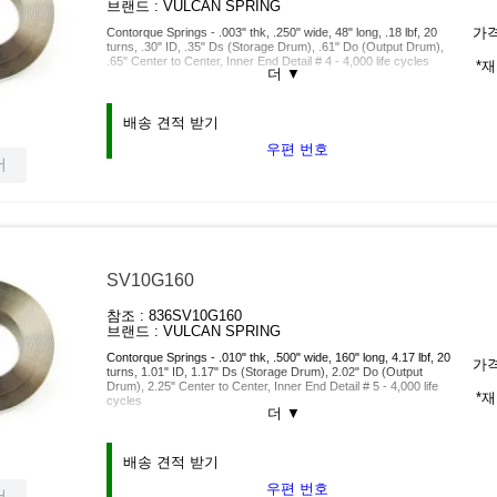
브랜드 :
VULCAN SPRING
가격
Contorque Springs - .003" thk, .250" wide, 48" long, .18 lbf, 20
turns, .30" ID, .35" Ds (Storage Drum), .61" Do (Output Drum),
.65" Center to Center, Inner End Detail # 4 - 4,000 life cycles
*
더
▼
배송 견적 받기
우편 번호
서
SV10G160
참조 :
836SV10G160
브랜드 :
VULCAN SPRING
Contorque Springs - .010" thk, .500" wide, 160" long, 4.17 lbf, 20
가격
turns, 1.01" ID, 1.17" Ds (Storage Drum), 2.02" Do (Output
Drum), 2.25" Center to Center, Inner End Detail # 5 - 4,000 life
*
cycles
더
▼
배송 견적 받기
우편 번호
서