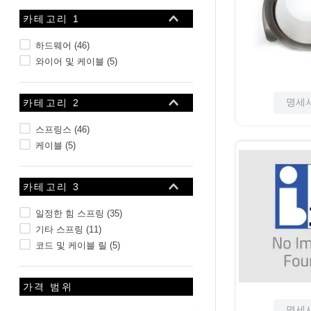
10
.
2-56
카테고리 1
하드웨어
(
46
)
와이어 및 케이블
(
5
)
명세
카테고리 2
스프링스
(
46
)
케이블
(
5
)
카테고리 3
일정한 힘 스프링
(
35
)
기타 스프링
(
11
)
코드 및 케이블 릴
(
5
)
가격 범위
명세